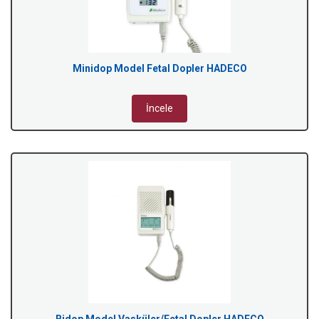
Minidop Model Fetal Dopler HADECO
İncele