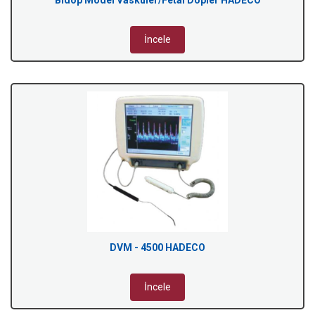
Bidop Model Vasküler/Fetal Dopler HADECO
İncele
DVM - 4500 HADECO
İncele