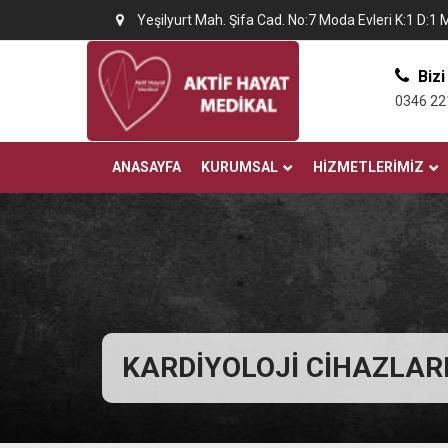
Yeşilyurt Mah. Şifa Cad. No:7 Moda Evleri K:1 D:1 
Bizi
0346 22
ANASAYFA
KURUMSAL
HIZMETLERIMIZ
KARDİYOLOJİ CİHAZLARI