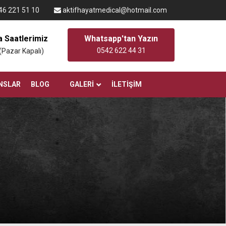
6 221 51 10
aktifhayatmedical@hotmail.com
 Saatlerimiz
Whatsapp'tan Yazın
0542 622 44 31
 (Pazar Kapalı)
NSLAR
BLOG
GALERI
İLETIŞIM