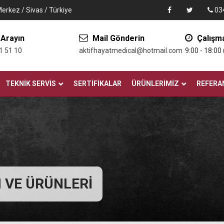
Merkez / Sivas / Türkiye
034
 Arayın
Mail Gönderin
Çalışma
1 51 10
aktifhayatmedical@hotmail.com
9:00 - 18:00
TEKNIK SERVIS
SERTIFIKALAR
ÜRÜNLERIMIZ
REFERA
 VE ÜRÜNLERİ