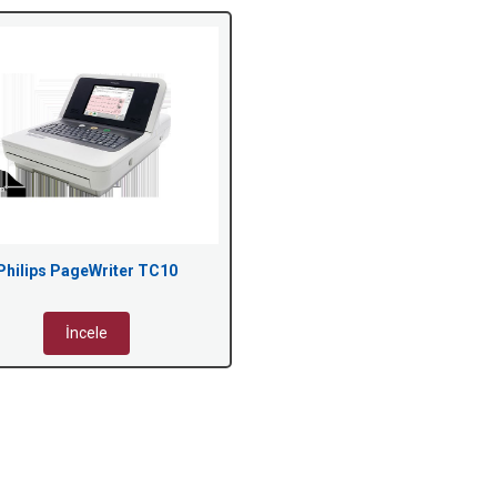
Philips PageWriter TC10
İncele